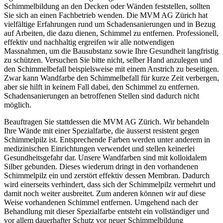
Schimmelbildung an den Decken oder Wänden feststellen, sollten
Sie sich an einen Fachbetrieb wenden. Die MVM AG Zürich hat
vielfältige Erfahrungen rund um Schadensanierungen und in Bezug
auf Arbeiten, die dazu dienen, Schimmel zu entfernen. Professionell,
effektiv und nachhaltig ergreifen wir alle notwendigen
Massnahmen, um die Bausubstanz sowie Ihre Gesundheit langfristig
zu schützen. Versuchen Sie bitte nicht, selber Hand anzulegen und
den Schimmelbefall beispielsweise mit einem Anstrich zu beseitigen.
Zwar kann Wandfarbe den Schimmelbefall für kurze Zeit verbergen,
aber sie hilft in keinem Fall dabei, den Schimmel zu entfernen.
Schadensanierungen an betroffenen Stellen sind dadurch nicht
möglich.
Beauftragen Sie stattdessen die MVM AG Zürich. Wir behandeln
Ihre Wände mit einer Spezialfarbe, die äusserst resistent gegen
Schimmelpilz ist. Entsprechende Farben werden unter anderem in
medizinischen Einrichtungen verwendet und stellen keinerlei
Gesundheitsgefahr dar. Unsere Wandfarben sind mit kolloidalem
Silber gebunden. Dieses wiederum dringt in den vorhandenen
Schimmelpilz ein und zerstört effektiv dessen Membran. Dadurch
wird einerseits verhindert, dass sich der Schimmelpilz vermehrt und
damit noch weiter ausbreitet. Zum anderen können wir auf diese
Weise vorhandenen Schimmel entfernen. Umgehend nach der
Behandlung mit dieser Spezialfarbe entsteht ein vollständiger und
vor allem dauerhafter Schutz vor neuer Schimmelbildung