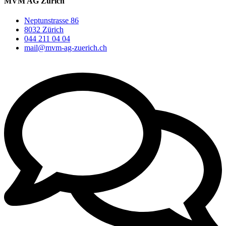
MVM AG Zürich
Neptunstrasse 86
8032 Zürich
044 211 04 04
mail@mvm-ag-zuerich.ch