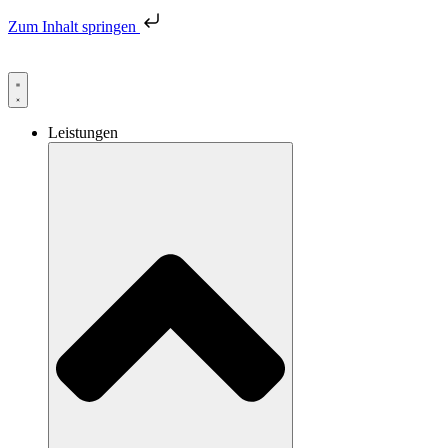
Zum Inhalt springen
uer Name. Vertrauter Standort. Persönlich und nah –
MVM Megg
Leistungen