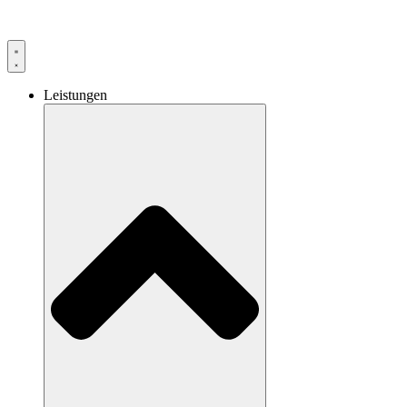
 Standort. Persönlich und nah –
MVM Meggen
. AKTUELLES: Neue
Leistungen